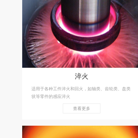
淬火
适用于各种工件淬火和回火，如轴类、齿轮类、盘类
状等零件的感应淬火
查看更多