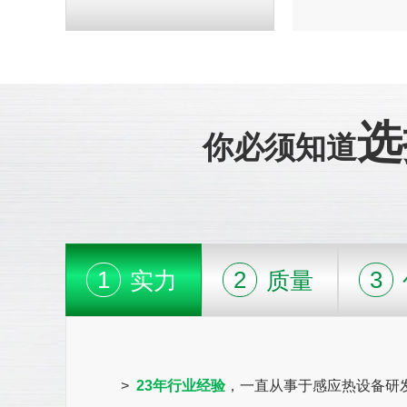
选
你必须知道
1
2
3
实力
质量
>
23年行业经验
，一直从事于感应热设备研