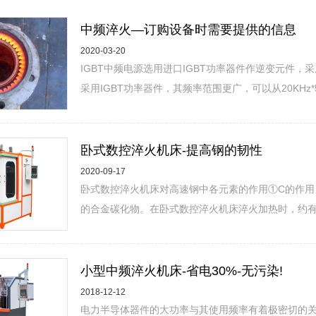
中频淬火—订购设备时需要提供的信息
2020-03-20
IGBT中频电源选用进口IGBT功率器件作逆变元件
采用IGBT功率器件，其频率范围更广，可以从20KHz*5
卧式数控淬火机床-提高钢的韧性
2020-09-17
卧式数控淬火机床对高速钢中各元素的作用①C的作用
的合金碳化物。在卧式数控淬火机床淬火加热时，约有
小型中频淬火机床-省电30%-无污染!
2018-12-12
电力半导体器件的大功率与其使用频率有着极密切的