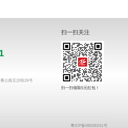
扫一扫关注
1
番公路五沙段26号
扫一扫领取5元红包！
粤ICP备08038241号