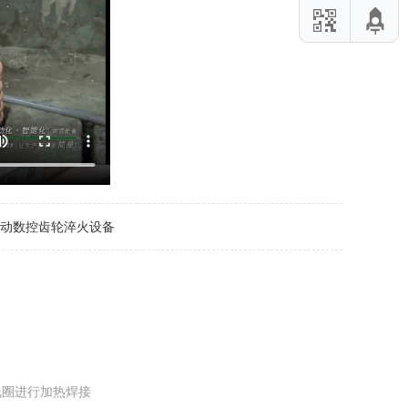
动数控齿轮淬火设备
线圈进行加热焊接